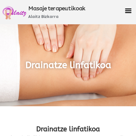
Masaje terapeutikoak
Alaitz Bizkarra
Drainatze linfatikoa
Drainatze linfatikoa